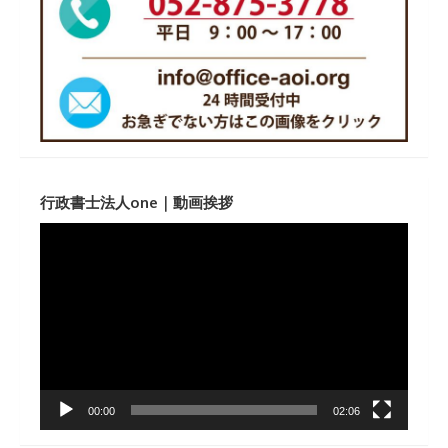
行政書士法人one｜動画挨拶
動
画
プ
レ
ー
ヤ
ー
00:00
02:06