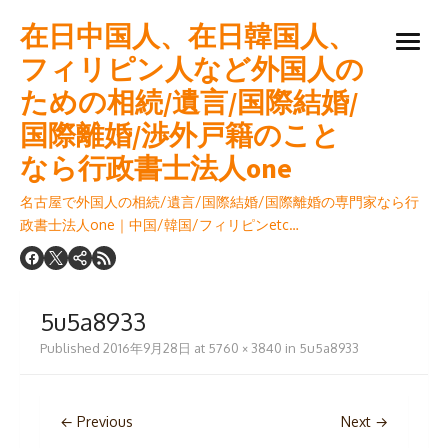
Skip
在日中国人、在日韓国人、
to
open
content
フィリピン人など外国人の
menu
ための相続/遺言/国際結婚/
国際離婚/渉外戸籍のこと
なら行政書士法人one
名古屋で外国人の相続/遺言/国際結婚/国際離婚の専門家なら行
政書士法人one｜中国/韓国/フィリピンetc…
5u5a8933
Published
2016年9月28日
at
5760 × 3840
in
5u5a8933
← Previous
Next →