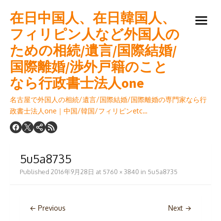
Skip
在日中国人、在日韓国人、
to
open
content
フィリピン人など外国人の
menu
ための相続/遺言/国際結婚/
国際離婚/渉外戸籍のこと
なら行政書士法人one
名古屋で外国人の相続/遺言/国際結婚/国際離婚の専門家なら行
政書士法人one｜中国/韓国/フィリピンetc…
5u5a8735
Published
2016年9月28日
at
5760 × 3840
in
5u5a8735
← Previous
Next →