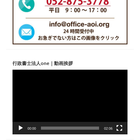
行政書士法人one｜動画挨拶
動
画
プ
レ
ー
ヤ
ー
00:00
02:06