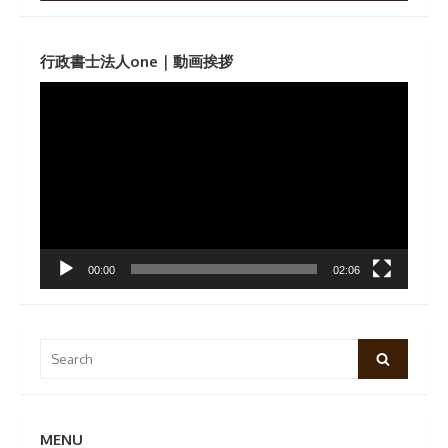
行政書士法人one｜動画挨拶
動
画
プ
レ
ー
ヤ
ー
00:00
02:06
Search
Search
for:
MENU