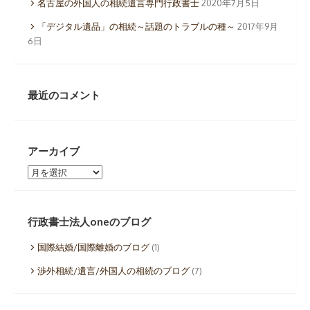
名古屋の外国人の相続遺言専門行政書士
2020年7月5日
「デジタル遺品」の相続～話題のトラブルの種～
2017年9月
6日
最近のコメント
アーカイブ
ア
ー
カ
イ
行政書士法人oneのブログ
ブ
国際結婚/国際離婚のブログ
(1)
渉外相続/遺言/外国人の相続のブログ
(7)