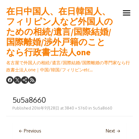
Skip
在日中国人、在日韓国人、
to
open
content
フィリピン人など外国人の
menu
ための相続/遺言/国際結婚/
国際離婚/渉外戸籍のこと
なら行政書士法人one
名古屋で外国人の相続/遺言/国際結婚/国際離婚の専門家なら行
政書士法人one｜中国/韓国/フィリピンetc…
5u5a8660
Published
2016年9月28日
at
3840 × 5760
in
5u5a8660
← Previous
Next →