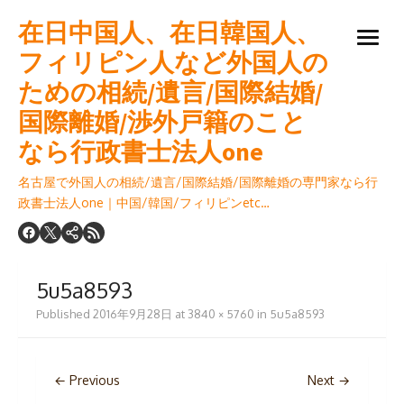
Skip
在日中国人、在日韓国人、
to
open
content
フィリピン人など外国人の
menu
ための相続/遺言/国際結婚/
国際離婚/渉外戸籍のこと
なら行政書士法人one
名古屋で外国人の相続/遺言/国際結婚/国際離婚の専門家なら行
政書士法人one｜中国/韓国/フィリピンetc…
5u5a8593
Published
2016年9月28日
at
3840 × 5760
in
5u5a8593
← Previous
Next →