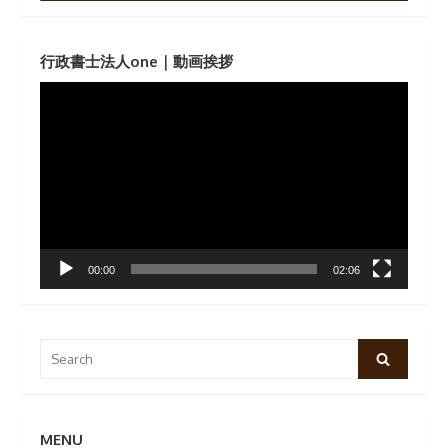
行政書士法人one｜動画挨拶
動
画
プ
レ
ー
ヤ
ー
00:00
02:06
Search
Search
for:
MENU