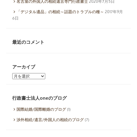
名古屋の外国人の相続遺言専門行政書士
2020年7月5日
「デジタル遺品」の相続～話題のトラブルの種～
2017年9月
6日
最近のコメント
アーカイブ
ア
ー
カ
イ
行政書士法人oneのブログ
ブ
国際結婚/国際離婚のブログ
(1)
渉外相続/遺言/外国人の相続のブログ
(7)