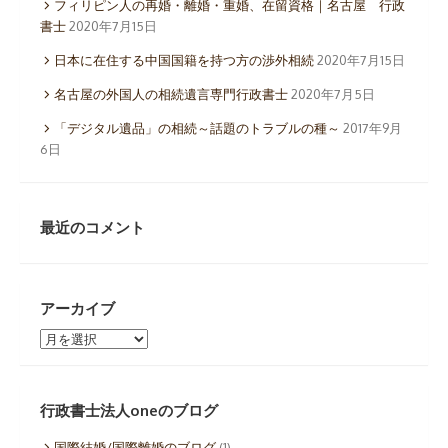
フィリピン人の再婚・離婚・重婚、在留資格｜名古屋 行政
書士
2020年7月15日
日本に在住する中国国籍を持つ方の渉外相続
2020年7月15日
名古屋の外国人の相続遺言専門行政書士
2020年7月5日
「デジタル遺品」の相続～話題のトラブルの種～
2017年9月
6日
最近のコメント
アーカイブ
ア
ー
カ
イ
行政書士法人oneのブログ
ブ
国際結婚/国際離婚のブログ
(1)