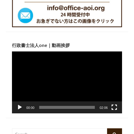
行政書士法人one｜動画挨拶
動
画
プ
レ
ー
ヤ
ー
00:00
02:06
Search
Search