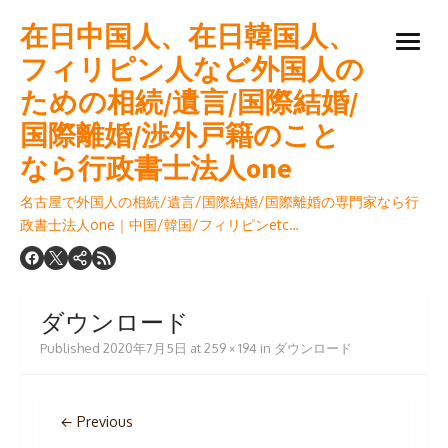
Skip
在日中国人、在日韓国人、
to
open
content
フィリピン人など外国人の
menu
ための相続/遺言/国際結婚/
国際離婚/渉外戸籍のこと
なら行政書士法人one
名古屋で外国人の相続/遺言/国際結婚/国際離婚の専門家なら行
政書士法人one｜中国/韓国/フィリピンetc…
ダウンロード
Published
2020年7月5日
at
259 × 194
in
ダウンロード
← Previous