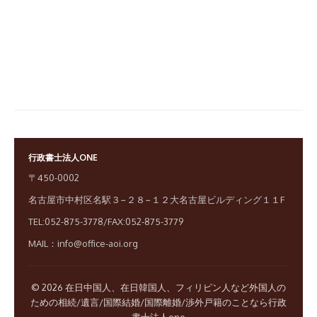
行政書士法人ONE
〒450-0002
名古屋市中村区名駅３−２８−１２大名古屋ビルディング１１F
TEL:052-875-3778/FAX:052-875-3779
MAIL：info@office-aoi.org
© 2026 在日中国人、在日韓国人、フィリピン人など外国人の
ための相続/遺言/国際結婚/国際離婚/渉外戸籍のことなら行政
書士法人one