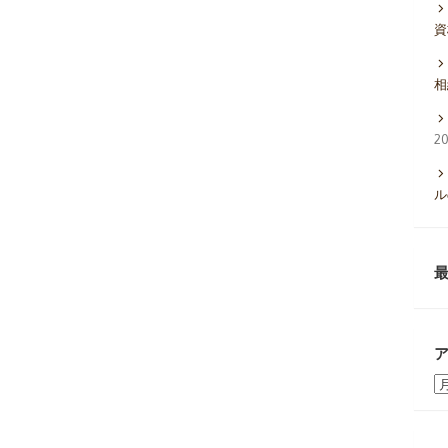
資
相
2
ル
ア
ー
カ
イ