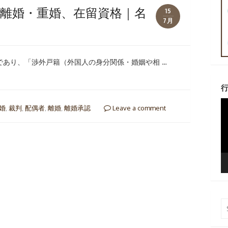
離婚・重婚、在留資格｜名
15
7月
あり、「渉外戸籍（外国人の身分関係・婚姻や相 …
行
動
婚
,
裁判
,
配偶者
,
離婚
,
離婚承認
Leave a comment
画
プ
レ
ー
ヤ
ー
Se
fo