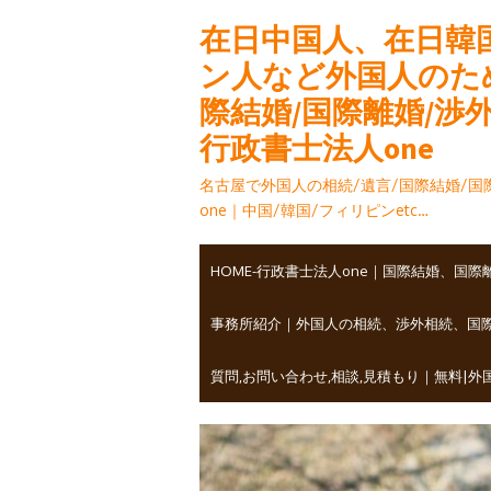
Skip
在日中国人、在日韓
to
content
ン人など外国人のため
際結婚/国際離婚/渉
行政書士法人one
名古屋で外国人の相続/遺言/国際結婚/
one｜中国/韓国/フィリピンetc…
HOME-行政書士法人one｜国際結婚、
事務所紹介｜外国人の相続、渉外相続、国
質問,お問い合わせ,相談,見積もり｜無料|