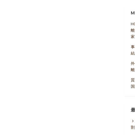
M
H
離
家
事
結
外
離
質
国
割