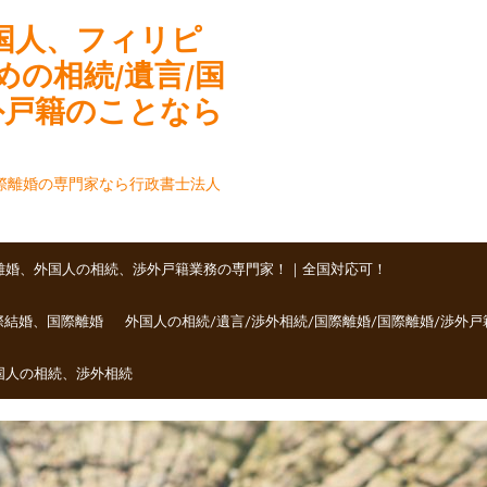
国人、フィリピ
の相続/遺言/国
外戸籍のことなら
国際離婚の専門家なら行政書士法人
国際離婚、外国人の相続、渉外戸籍業務の専門家！｜全国対応可！
際結婚、国際離婚
外国人の相続/遺言/渉外相続/国際離婚/国際離婚/渉外
外国人の相続、渉外相続